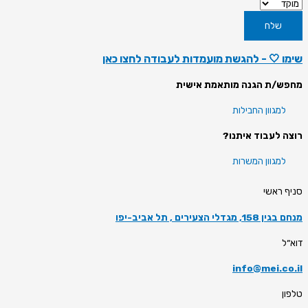
שלח
שימו 🤍 - להגשת מועמדות לעבודה לחצו
כאן
מחפש/ת הגנה מותאמת אישית
למגוון החבילות
רוצה לעבוד איתנו?
למגוון המשרות
סניף ראשי
מנחם בגין 158, מגדלי הצעירים , תל אביב-יפו
דוא״ל
info@mei.co.il
טלפון