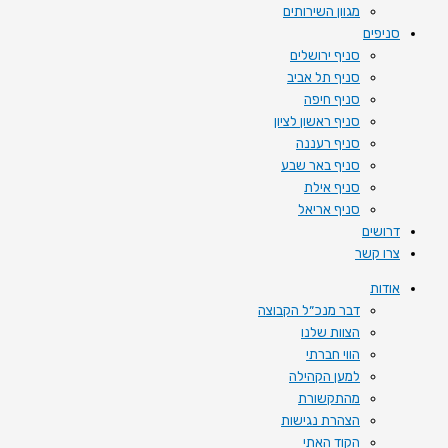
מגוון השירותים
סניפים
סניף ירושלים
סניף תל אביב
סניף חיפה
סניף ראשון לציון
סניף רעננה
סניף באר שבע
סניף אילת
סניף אריאל
דרושים
צרו קשר
אודות
דבר מנכ״ל הקבוצה
הצוות שלנו
הווי חברתי
למען הקהילה
מהתקשורת
הצהרת נגישות
הקוד האתי