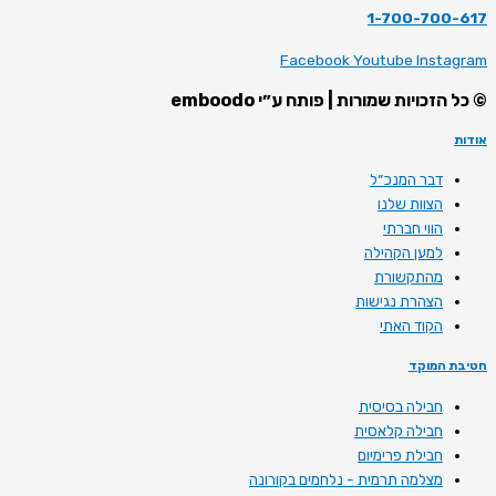
1-700-700-617
Facebook
Youtube
Instagram
© כל הזכויות שמורות | פותח ע״י emboodo
אודות
דבר המנכ״ל
הצוות שלנו
הווי חברתי
למען הקהילה
מהתקשורת
הצהרת נגישות
הקוד האתי
חטיבת המוקד
חבילה בסיסית
חבילה קלאסית
חבילת פרימיום
מצלמה תרמית - נלחמים בקורונה