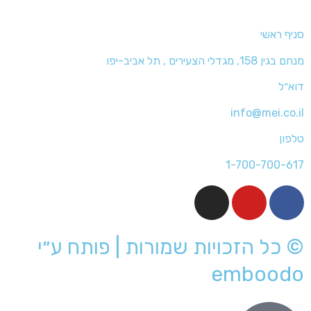
סניף ראשי
מנחם בגין 158, מגדלי הצעירים , תל אביב-יפו
דוא״ל
info@mei.co.il
טלפון
1-700-700-617
I
Y
F
n
o
a
s
u
c
© כל הזכויות שמורות | פותח ע״י
t
t
e
a
u
b
emboodo
g
b
o
r
e
o