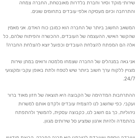
שירותי מוקד וסיור וחברת בלדרות מאובטחת, החברה צמחה
והתרחבה וכיום מעסיקה אלפי עובדים בתחומים שונים.
המשאב החשוב ביותר של החברה הוא כמובן כוח האדם. אני מאמין
שהקשר האישי, ההעצמה של העובדים, ההכשרה והפיתוח שלהם, כל
אלה הם המפתח להצלחת העובדים וכפועל יוצא להצלחת החברה!
אני גאה במנהלים של החברה שצמחו מלמטה ורואים במתן שירות
מצויין ללקוח ערך חשוב ביותר שיש לטפח ולתת באופן עקבי ומקצועי
24/7.
ההתרחבות המדהימה של הקבוצה היא תוצאה של חזון מאוד ברור
ועקבי. כפי שחשוב לנו להצמיח עובדים ולקדם אותם למשרות
ניהוליות, כך גם חשוב לנו, כקבוצה עסקית, להמשיך ולהתפתח
בהתמדה ולהיות ארגון שמציע סל שירותים מגוון.
ועובדה נוספת שעובדת לטובתנו היא מבנה החברה. קבוצת מודיעין