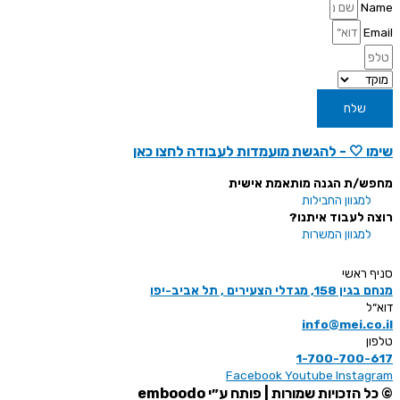
Name
Email
שלח
שימו 🤍 - להגשת מועמדות לעבודה לחצו
כאן
מחפש/ת הגנה מותאמת אישית
למגוון החבילות
רוצה לעבוד איתנו?
למגוון המשרות
סניף ראשי
מנחם בגין 158, מגדלי הצעירים , תל אביב-יפו
דוא״ל
info@mei.co.il
טלפון
1-700-700-617
Facebook
Youtube
Instagram
© כל הזכויות שמורות | פותח ע״י emboodo