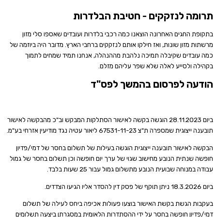
תרומה לנזקקים - חטיבת הבלדרות
בתקופת החגים האחרונה הוצאנו כמה רכבי בלדרות ועובדים שאספו סלי מזון
מרשתות מזון שונות, ואז חילקו אותם לנזקקים ברחבי הארץ. מדובר היה ביוזמה של
כמה עובדים שקיבלה תמיכה נלהבת מההנהלה, אנחנו תמיד שמחים לתמוך
בקהילה ולסייע לאלה שלא שפר עליהם מזלם.
הודעה לפרסום בהמשך לפס"ד
ביום 28.11.2023 הוגשה בקשה לאישור הסתלקות המבקש וב"כ מהבקשה לאישור
תובענה ייצוגית שמספרה ת"צ 67531-11-23 ליאור עטיה נגד מודיעין אזרחי בע"מ.
הבקשה לאישור תובענה ייצוגית הוגשה בעילות של תשלום בחסר של דמי/פדיון
חופשה שנתית הנובע מחישוב שגוי של ערך יום חופשה וכן תשלום בחסר של גמול
עבודה במנוחה שבועית הנובע מתשלום גמול עבור 25 שעות בלבד.
ביום 18.3.2026 ניתן תוקף של פסק דין להסדר אליו הגיעו הצדדים.
בעקבות הגשת בקשת האישור בוצעו פעולות אכיפה ביחס לעילה של תשלום
דמי/פדיון חופשה בחסר על ידי ההסתדרות הלאומית במסגרתן ביצעה תשלומים