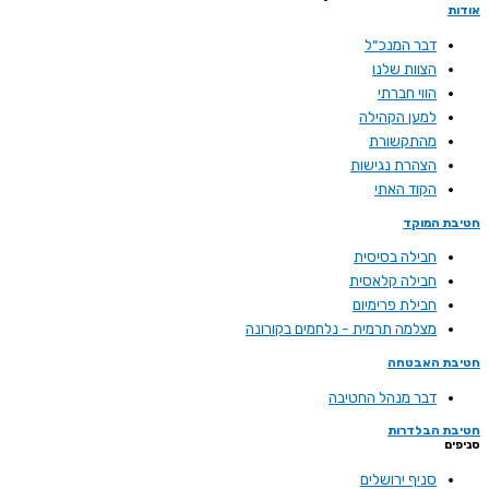
אודות
דבר המנכ״ל
הצוות שלנו
הווי חברתי
למען הקהילה
מהתקשורת
הצהרת נגישות
הקוד האתי
חטיבת המוקד
חבילה בסיסית
חבילה קלאסית
חבילת פרימיום
מצלמה תרמית - נלחמים בקורונה
חטיבת האבטחה
דבר מנהל החטיבה
חטיבת הבלדרות
סניפים
סניף ירושלים