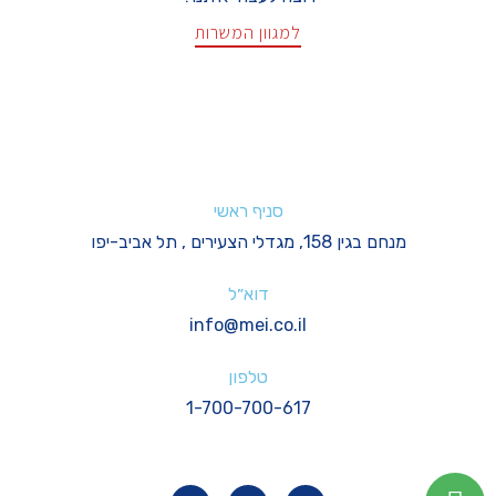
למגוון המשרות
סניף ראשי
מנחם בגין 158, מגדלי הצעירים , תל אביב-יפו
דוא״ל
info@mei.co.il
טלפון
1-700-700-617
I
Y
F
n
o
a
s
u
c