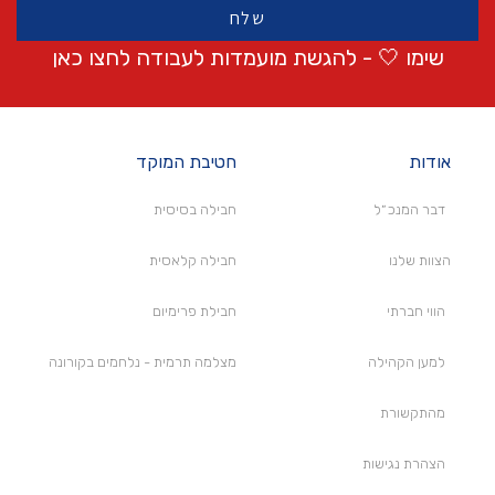
שלח
שימו 🤍 - להגשת מועמדות לעבודה לחצו
כאן
אודות
חטיבת המוקד
דבר המנכ״ל
חבילה בסיסית
הצוות שלנו
חבילה קלאסית
הווי חברתי
חבילת פרימיום
למען הקהילה
מצלמה תרמית - נלחמים בקורונה
מהתקשורת
הצהרת נגישות