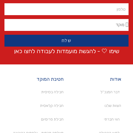
שלח
שימו 🤍 - להגשת מועמדות לעבודה לחצו
כאן
אודות
חטיבת המוקד
דבר המנכ״ל
חבילה בסיסית
הצוות שלנו
חבילה קלאסית
הווי חברתי
חבילת פרימיום
למען הקהילה
מצלמה תרמית - נלחמים בקורונה