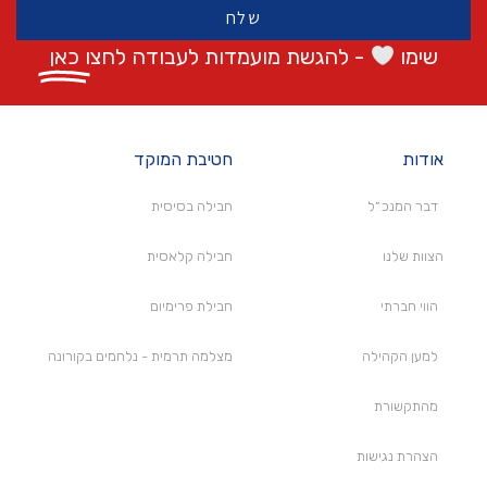
שלח
שימו
- להגשת מועמדות לעבודה לחצו
כאן
אודות
חטיבת המוקד
דבר המנכ״ל
חבילה בסיסית
הצוות שלנו
חבילה קלאסית
הווי חברתי
חבילת פרימיום
למען הקהילה
מצלמה תרמית - נלחמים בקורונה
מהתקשורת
הצהרת נגישות