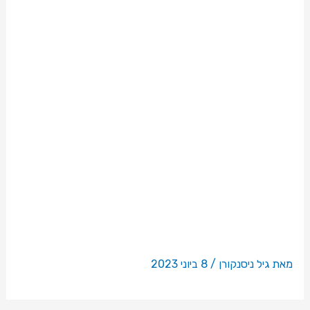
חינוך
בת"א
ור"ג
מאת
גיל ניסנקורן
/
8 ביוני 2023