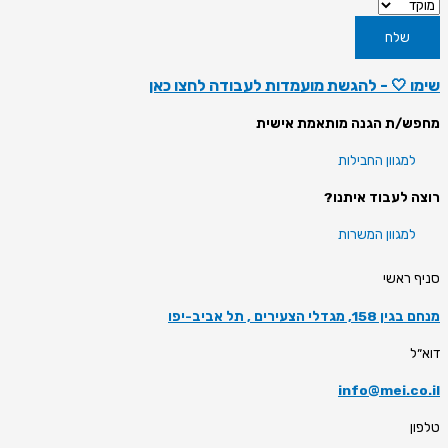
שלח
שימו 🤍 - להגשת מועמדות לעבודה לחצו
כאן
מחפש/ת הגנה מותאמת אישית
למגוון החבילות
רוצה לעבוד איתנו?
למגוון המשרות
סניף ראשי
מנחם בגין 158, מגדלי הצעירים , תל אביב-יפו
דוא״ל
info@mei.co.il
טלפון