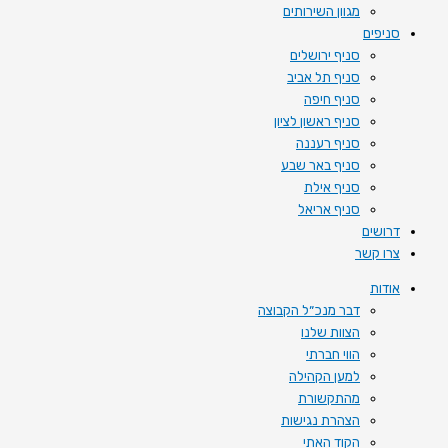
מגוון השירותים
סניפים
סניף ירושלים
סניף תל אביב
סניף חיפה
סניף ראשון לציון
סניף רעננה
סניף באר שבע
סניף אילת
סניף אריאל
דרושים
צרו קשר
אודות
דבר מנכ״ל הקבוצה
הצוות שלנו
הווי חברתי
למען הקהילה
מהתקשורת
הצהרת נגישות
הקוד האתי