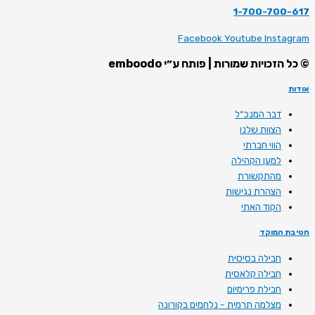
1-700-700-617
Facebook
Youtube
Instagram
© כל הזכויות שמורות | פותח ע״י emboodo
אודות
דבר המנכ״ל
הצוות שלנו
הווי חברתי
למען הקהילה
מהתקשורת
הצהרת נגישות
הקוד האתי
חטיבת המוקד
חבילה בסיסית
חבילה קלאסית
חבילת פרימיום
מצלמה תרמית - נלחמים בקורונה