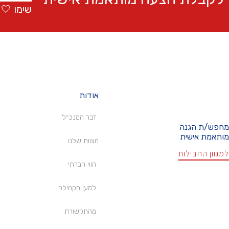
שימו 🤍
אודות
דבר המנכ״ל
מחפש/ת הגנה
מותאמת אישית
הצוות שלנו
למגוון החבילות
הווי חברתי
למען הקהילה
מהתקשורת