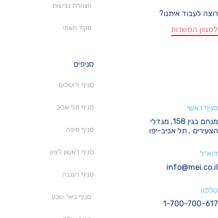
הצהרת נגישות
רוצה לעבוד איתנו?
הקוד האתי
למגוון המשרות
סניפים
סניף ירושלים
סניף ראשי
סניף תל אביב
מנחם בגין 158, מגדלי
סניף חיפה
הצעירים , תל אביב-יפו
סניף ראשון לציון
דוא״ל
info@mei.co.il
סניף רעננה
טלפון
סניף באר שבע
1-700-700-617
I
Y
F