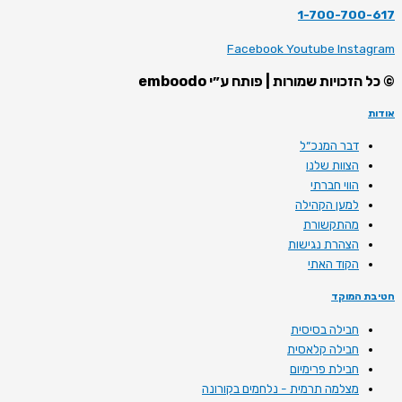
1-700-700-617
Facebook
Youtube
Instagram
© כל הזכויות שמורות | פותח ע״י emboodo
אודות
דבר המנכ״ל
הצוות שלנו
הווי חברתי
למען הקהילה
מהתקשורת
הצהרת נגישות
הקוד האתי
חטיבת המוקד
חבילה בסיסית
חבילה קלאסית
חבילת פרימיום
מצלמה תרמית - נלחמים בקורונה