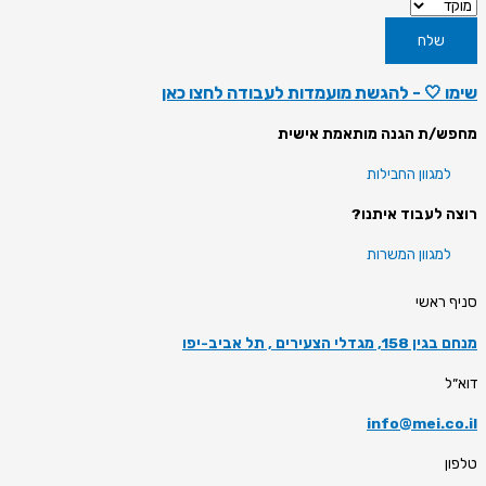
שלח
שימו 🤍 - להגשת מועמדות לעבודה לחצו
כאן
מחפש/ת הגנה מותאמת אישית
למגוון החבילות
רוצה לעבוד איתנו?
למגוון המשרות
סניף ראשי
מנחם בגין 158, מגדלי הצעירים , תל אביב-יפו
דוא״ל
info@mei.co.il
טלפון