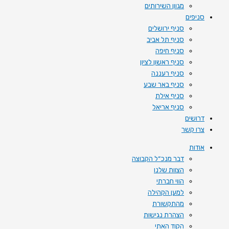
מגוון השירותים
סניפים
סניף ירושלים
סניף תל אביב
סניף חיפה
סניף ראשון לציון
סניף רעננה
סניף באר שבע
סניף אילת
סניף אריאל
דרושים
צרו קשר
אודות
דבר מנכ״ל הקבוצה
הצוות שלנו
הווי חברתי
למען הקהילה
מהתקשורת
הצהרת נגישות
הקוד האתי