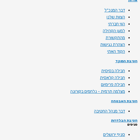
אודות
דבר המנכ״ל
הצוות שלנו
הווי חברתי
למען הקהילה
מהתקשורת
הצהרת נגישות
הקוד האתי
חטיבת המוקד
חבילה בסיסית
חבילה קלאסית
חבילת פרימיום
מצלמה תרמית - נלחמים בקורונה
חטיבת האבטחה
דבר מנהל החטיבה
חטיבת הבלדרות
סניפים
סניף ירושלים