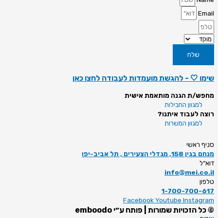
Email
שלח
שימו 🤍 - להגשת מועמדות לעבודה לחצו
כאן
מחפש/ת הגנה מותאמת אישית
למגוון החבילות
רוצה לעבוד איתנו?
למגוון המשרות
סניף ראשי
מנחם בגין 158, מגדלי הצעירים , תל אביב-יפו
דוא״ל
info@mei.co.il
טלפון
1-700-700-617
Facebook
Youtube
Instagram
© כל הזכויות שמורות | פותח ע״י emboodo