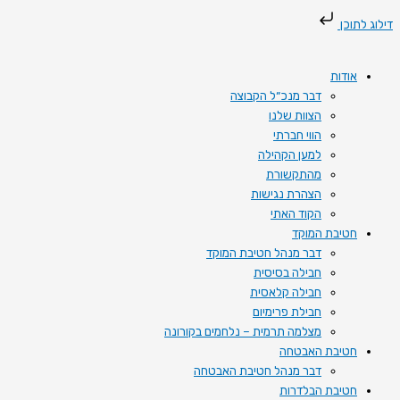
דילוג
Search
דילוג לתוכן
for:
לתוכן
אודות
דבר מנכ״ל הקבוצה
הצוות שלנו
הווי חברתי
למען הקהילה
מהתקשורת
הצהרת נגישות
הקוד האתי
חטיבת המוקד
דבר מנהל חטיבת המוקד
חבילה בסיסית
חבילה קלאסית
חבילת פרימיום
מצלמה תרמית – נלחמים בקורונה
חטיבת האבטחה
דבר מנהל חטיבת האבטחה
חטיבת הבלדרות