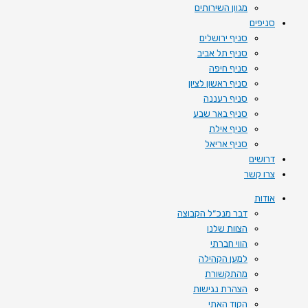
מגוון השירותים
סניפים
סניף ירושלים
סניף תל אביב
סניף חיפה
סניף ראשון לציון
סניף רעננה
סניף באר שבע
סניף אילת
סניף אריאל
דרושים
צרו קשר
אודות
דבר מנכ״ל הקבוצה
הצוות שלנו
הווי חברתי
למען הקהילה
מהתקשורת
הצהרת נגישות
הקוד האתי